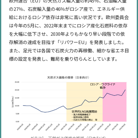
欧州連合（EU）の天然ガス輸入量の約45％、石油輸入量
の27％、石炭輸入量の46％がロシア産で、エネルギー供
給におけるロシア依存は非常に高い状況です。欧州委員会
は今年の5月に、2022年末までにロシア産化石燃料の依存
を大幅に低下させ、2030年よりもかなり早い段階での依
存解消の達成を目指す「リパワーEU」を発表しました。
また、足元では各国で石炭火力の再稼働、細かな省エネ目
標の設定を発表し、難局を乗り切らんとしています。