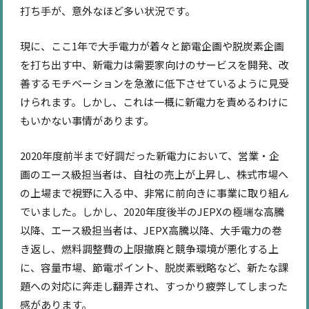
打ち手が、意外なほど多い状況です。
現に、ここ1年で大手電力が着々と節電企画や脱炭素企画
を打ち出す中、新電力は需要家向けのサービスを開発、改
善するモチベーションを急激に低下させているように見受
けられます。しかし、これは一概に新電力を責めるわけに
もいかない事情があります。
2020年度前半まで好調だった新電力において、営業・企
画のエース級担当者は、自社の売上が上昇し、株式市場へ
の上場まで視野に入る中、非常に前向きに事業に取り組ん
でいました。しかし、2020年度後半のJEPXの極端な高騰
以降、エース級担当者は、JEPX高騰以降、大手電力の巻
き返し、燃料調整費の上限撤廃と競争環境が悪化する上
に、容量市場、節電ポイント、脱炭素戦略など、新たな課
題への対応に奔走し翻弄され、すっかり疲弊してしまった
感があります。