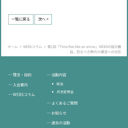
一覧に戻る
次へ >
ホーム
>
WEBSコラム
>
第1回「Time flies like an arrow」WEBSの設立趣
旨、恐るべき時代の潮流への対応
理念・目的
活動内容
総会
入会案内
月次定例会
WEBSコラム
よくあるご質問
お知らせ
過去の活動